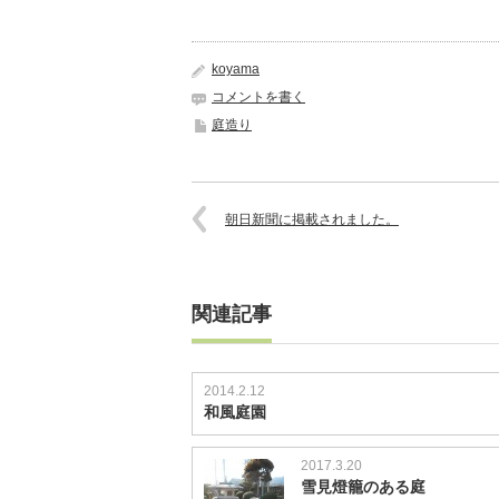
koyama
コメントを書く
庭造り
朝日新聞に掲載されました。
関連記事
2014.2.12
和風庭園
2017.3.20
雪見燈籠のある庭