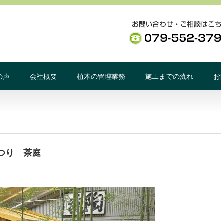
の声
会社概要
植木の管理業務
施工までの流れ
お
つり 茶庭