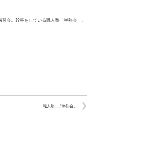
講習会。幹事をしている職人塾「半熟会」。
職人塾 「半熟会」