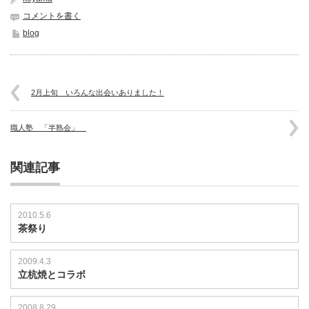
コメントを書く
blog
2月上旬 いろんな出会いありました！
職人塾 「半熟会」
関連記事
2010.5.6
茶祭り
2009.4.3
立杭焼とコラボ
2008.8.29