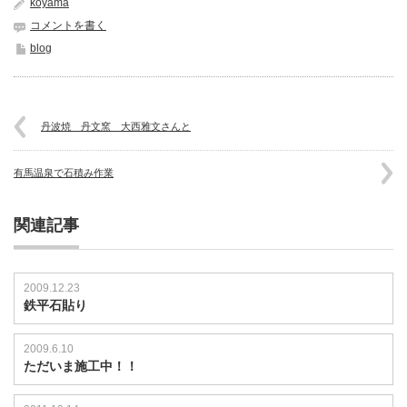
koyama
コメントを書く
blog
丹波焼 丹文窯 大西雅文さんと
有馬温泉で石積み作業
関連記事
2009.12.23
鉄平石貼り
2009.6.10
ただいま施工中！！